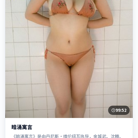
99:52
暗涌寓言
《暗涌寓言》是由丹尼斯·维伦纽瓦执导，金城武、沈腾、