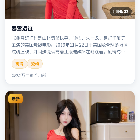
99:02
暴雪远征
《暴雪远征》是由朴赞郁执导，咏梅、朱一龙、易烊千玺等
主演的美国悬疑电影。2019年11月22日于美国及全球多地区
院线上映，并同步提供高清正版流媒体在线观看。剧情与看
点：悬念层层推进，线索相互勾连，结局出人意料，适合推
高清
流畅
理爱好者。本片适合检索「暴雪远征」「朴赞郁」「悬疑」
「美国」「2019」「2019-11-22上映」等关键词的影迷阅读
2.2万
81个月前
简介与主创信息。
最新