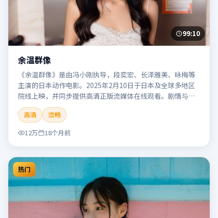
99:10
余温群像
《余温群像》是由冯小刚执导，段奕宏、长泽雅美、咏梅等
主演的日本动作电影。2025年2月10日于日本及全球多地区
院线上映，并同步提供高清正版流媒体在线观看。剧情与看
点：动作场面密集，节奏明快，适合喜欢热血追缉与爆破场
高清
流畅
面的观众。本片适合检索「余温群像」「冯小刚」「动作」
「日本」「2025」「2025-02-10上映」等关键词的影迷阅读
12万
18个月前
简介与主创信息。
热门