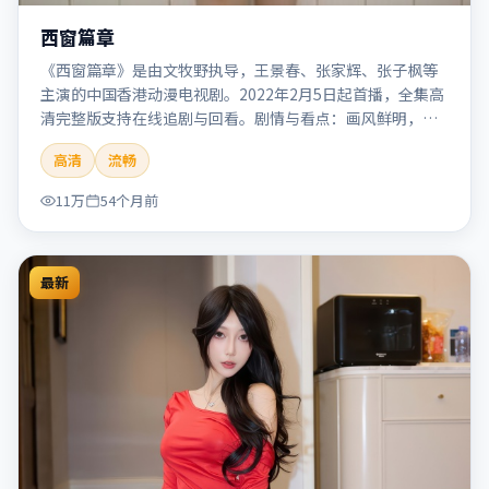
西窗篇章
《西窗篇章》是由文牧野执导，王景春、张家辉、张子枫等
主演的中国香港动漫电视剧。2022年2月5日起首播，全集高
清完整版支持在线追剧与回看。剧情与看点：画风鲜明，想
象力丰富，剧情适合青少年与动画爱好者。本片适合检索
高清
流畅
「西窗篇章」「文牧野」「动漫」「中国香港」「2022」
「2022-02-05上映」等关键词的影迷阅读简介与主创信息。
11万
54个月前
最新