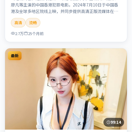
廖凡等主演的中国香港犯罪电影。2024年7月10日于中国香
港及全球多地区院线上映，并同步提供高清正版流媒体在线
观看。剧情与看点：聚焦案件与人性灰色地带，张力十足，
高清
流畅
兼具社会观察与戏剧冲突。本片适合检索「暗涌寓言」「丹
尼斯·维伦纽瓦」「犯罪」「中国香港」「2024」「2024-
2.7万
25个月前
07-10上映」等关键词的影迷阅读简介与主创信息。
最新
99:14