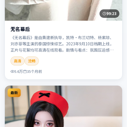
99:23
无名幕后
《无名幕后》是由黄建新执导，凯特·布兰切特、杨紫琼、
刘亦菲等主演的泰国惊悚综艺。2023年9月10日档期上线，
正片与花絮均可高清在线观看。剧情与看点：氛围压迫感
强，节奏紧张，适合追求刺激观影体验的观众。本片适合检
高清
流畅
索「无名幕后」「黄建新」「惊悚」「泰国」「2023」
「2023-09-10上映」等关键词的影迷阅读简介与主创信息。
5.6万
35个月前
最新