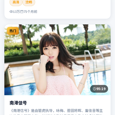
高清
流畅
片适合检索「南港列车」「贾樟柯」「犯罪」「韩国」
「2020」「2020-05-27上映」等关键词的影迷阅读简介与主
13万
75个月前
创信息。
热门
95:19
南港信号
《南港信号》是由管虎执导，咏梅、菅田将晖、雷佳音等主