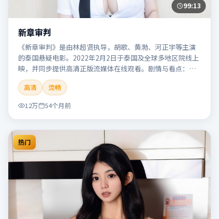
99:13
新章审判
《新章审判》是由林超贤执导，胡歌、黄渤、河正宇等主演
的泰国悬疑电影。2022年2月2日于泰国及全球多地区院线上
映，并同步提供高清正版流媒体在线观看。剧情与看点：悬
念层层推进，线索相互勾连，结局出人意料，适合推理爱好
高清
流畅
者。本片适合检索「新章审判」「林超贤」「悬疑」「泰
国」「2022」「2022-02-02上映」等关键词的影迷阅读简介
12万
54个月前
与主创信息。
热门