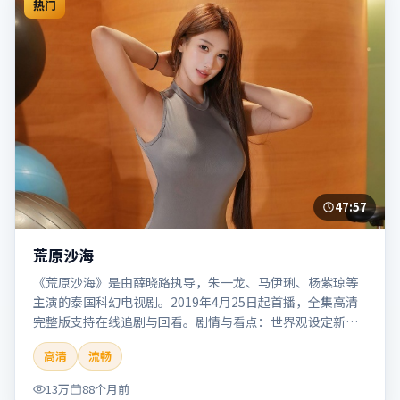
热门
47:57
荒原沙海
《荒原沙海》是由薛晓路执导，朱一龙、马伊琍、杨紫琼等
主演的泰国科幻电视剧。2019年4月25日起首播，全集高清
完整版支持在线追剧与回看。剧情与看点：世界观设定新
颖，视觉奇观与哲思并存，探讨科技与人性的边界。本片适
高清
流畅
合检索「荒原沙海」「薛晓路」「科幻」「泰国」「2019」
「2019-04-25上映」等关键词的影迷阅读简介与主创信息。
13万
88个月前