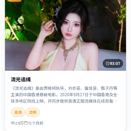
93:07
流光追缉
《流光追缉》是由贾樟柯执导，刘亦菲、雷佳音、甄子丹等
主演的中国香港悬疑电影。2020年9月17日于中国香港及全
球多地区院线上映，并同步提供高清正版流媒体在线观看。
剧情与看点：悬念层层推进，线索相互勾连，结局出人意
高清
流畅
料，适合推理爱好者。本片适合检索「流光追缉」「贾樟
柯」「悬疑」「中国香港」「2020」「2020-09-17上映」等
2.9万
71个月前
关键词的影迷阅读简介与主创信息。