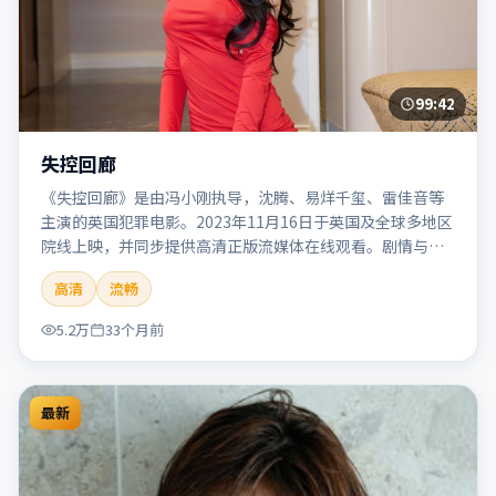
99:42
失控回廊
《失控回廊》是由冯小刚执导，沈腾、易烊千玺、雷佳音等
主演的英国犯罪电影。2023年11月16日于英国及全球多地区
院线上映，并同步提供高清正版流媒体在线观看。剧情与看
点：聚焦案件与人性灰色地带，张力十足，兼具社会观察与
高清
流畅
戏剧冲突。本片适合检索「失控回廊」「冯小刚」「犯罪」
「英国」「2023」「2023-11-16上映」等关键词的影迷阅读
5.2万
33个月前
简介与主创信息。
最新