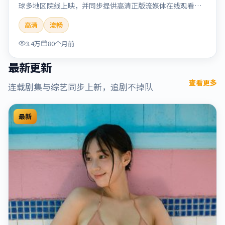
球多地区院线上映，并同步提供高清正版流媒体在线观看。
剧情与看点：情感细腻动人，人物关系真实可信，适合喜欢
高清
流畅
温情叙事的观众。本片适合检索「烈日晨星」「顾长卫」
「爱情」「美国」「2019」「2019-12-15上映」等关键词的
3.4万
80个月前
影迷阅读简介与主创信息。
最新更新
查看更多
连载剧集与综艺同步上新，追剧不掉队
最新