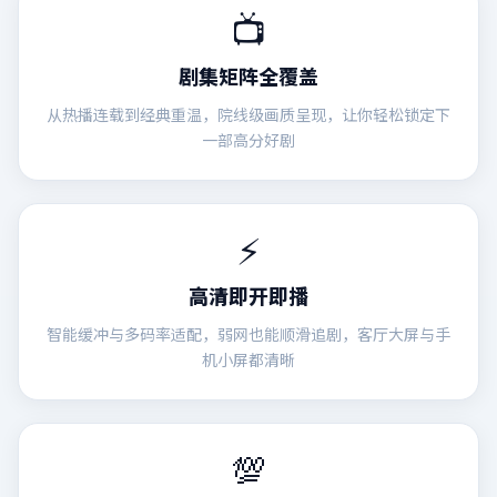
📺
剧集矩阵全覆盖
从热播连载到经典重温，院线级画质呈现，让你轻松锁定下
一部高分好剧
⚡
高清即开即播
智能缓冲与多码率适配，弱网也能顺滑追剧，客厅大屏与手
机小屏都清晰
💯