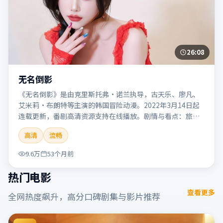
26:08
无名倒影
《无名倒影》是由克里斯托弗·诺兰执导，古天乐、廖凡、
艾米莉·布朗特等主演的韩国冒险动漫。2022年3月14日起
连载更新，番剧高清资源支持在线播放。剧情与看点：旅程
险象环生，奇观与友情并行，带来沉浸式探险体验。本片适
高清
流畅
合检索「无名倒影」「克里斯托弗·诺兰」「冒险」「韩
国」「2022」「2022-03-14上映」等关键词的影迷阅读简介
9.6万
53个月前
与主创信息。
热门电影
查看更多
全网热度飙升，高分口碑剧集与影片推荐