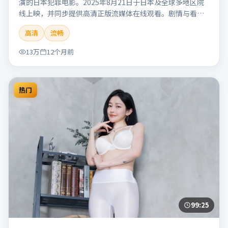
演的日本犯罪电影。2025年8月21日于日本及全球多地区院
线上映，并同步提供高清正版流媒体在线观看。剧情与看
点：聚焦案件与人性灰色地带，张力十足，兼具社会观察与
高清
流畅
戏剧冲突。本片适合检索「南港信号」「管虎」「犯罪」
「日本」「2025」「2025-08-21上映」等关键词的影迷阅读
13万
12个月前
简介与主创信息。
热门
99:25