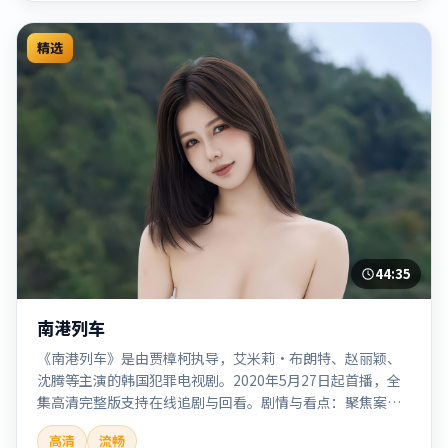
精选
44:35
南港列车
《南港列车》是由贾樟柯执导，艾米莉·布朗特、赵丽颖、
沈腾等主演的韩国犯罪电视剧。2020年5月27日起首播，全
集高清完整版支持在线追剧与回看。剧情与看点：聚焦案件
与人性灰色地带，张力十足，兼具社会观察与戏剧冲突。本
高清
流畅
片适合检索「南港列车」「贾樟柯」「犯罪」「韩国」