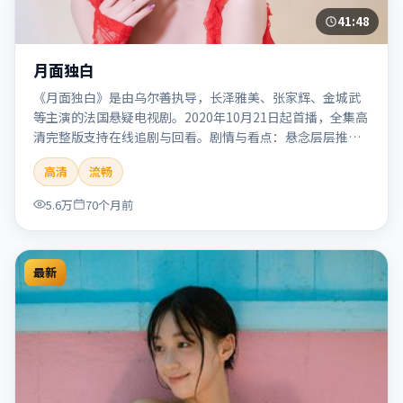
41:48
月面独白
《月面独白》是由乌尔善执导，长泽雅美、张家辉、金城武
等主演的法国悬疑电视剧。2020年10月21日起首播，全集高
清完整版支持在线追剧与回看。剧情与看点：悬念层层推
进，线索相互勾连，结局出人意料，适合推理爱好者。本片
高清
流畅
适合检索「月面独白」「乌尔善」「悬疑」「法国」
「2020」「2020-10-21上映」等关键词的影迷阅读简介与主
5.6万
70个月前
创信息。
最新