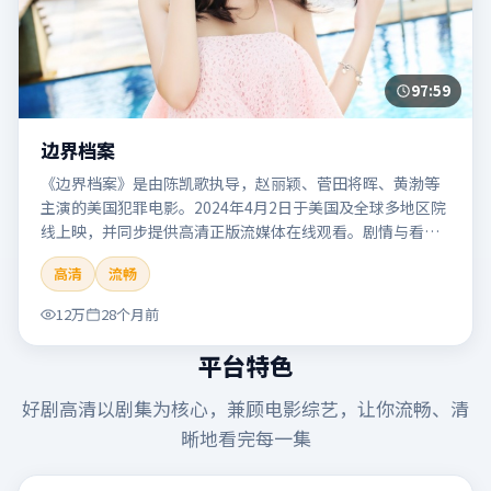
97:59
边界档案
《边界档案》是由陈凯歌执导，赵丽颖、菅田将晖、黄渤等
主演的美国犯罪电影。2024年4月2日于美国及全球多地区院
线上映，并同步提供高清正版流媒体在线观看。剧情与看
点：聚焦案件与人性灰色地带，张力十足，兼具社会观察与
高清
流畅
戏剧冲突。本片适合检索「边界档案」「陈凯歌」「犯罪」
「美国」「2024」「2024-04-02上映」等关键词的影迷阅读
12万
28个月前
简介与主创信息。
平台特色
好剧高清
以剧集为核心，兼顾电影综艺，让你流畅、清
晰地看完每一集