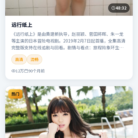
48:32
远行纸上
《远行纸上》是由黄建新执导，赵丽颖、菅田将晖、朱一龙
等主演的日本冒险电视剧。2019年2月7日起首播，全集高清
完整版支持在线追剧与回看。剧情与看点：旅程险象环生，
奇观与友情并行，带来沉浸式探险体验。本片适合检索「远
高清
流畅
行纸上」「黄建新」「冒险」「日本」「2019」「2019-02-
07上映」等关键词的影迷阅读简介与主创信息。
12万
90个月前
热门