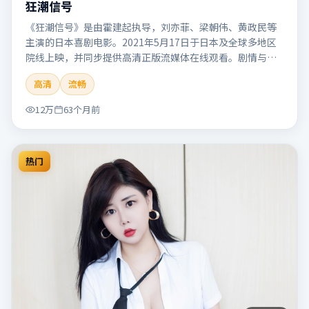
狂潮信号
《狂潮信号》是由霍建起执导，刘亦菲、梁朝伟、黄政民等
主演的日本喜剧电影。2021年5月17日于日本及全球多地区
院线上映，并同步提供高清正版流媒体在线观看。剧情与看
点：笑点自然生活化，轻松解压，适合全家或朋友一起观
高清
流畅
看。本片适合检索「狂潮信号」「霍建起」「喜剧」「日
本」「2021」「2021-05-17上映」等关键词的影迷阅读简介
12万
63个月前
与主创信息。
热门