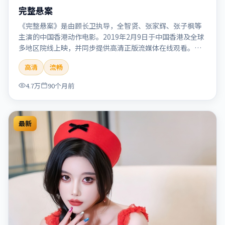
完整悬案
《完整悬案》是由顾长卫执导，全智贤、张家辉、张子枫等
主演的中国香港动作电影。2019年2月9日于中国香港及全球
多地区院线上映，并同步提供高清正版流媒体在线观看。剧
情与看点：动作场面密集，节奏明快，适合喜欢热血追缉与
高清
流畅
爆破场面的观众。本片适合检索「完整悬案」「顾长卫」
「动作」「中国香港」「2019」「2019-02-09上映」等关键
4.7万
90个月前
词的影迷阅读简介与主创信息。
最新