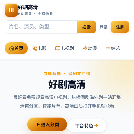
好剧高清
HD 剧集 · 免费畅看
搜索
登录
注册
首页
电影
电视剧
动漫
综艺
口碑甄选 · 追剧零门槛
好剧高清
最好看免费观看高清电视剧
，热播国剧海外剧一站汇集
清爽分区、智能片单，高清画质打开手机就能看
进入分类
平台特色